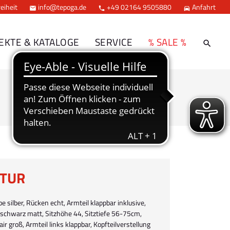
eiheit
info@tepoga.de
+49 02164 9505880
Anfahrt



EKTE & KATALOGE
SERVICE
% SALE %
ITUR
e silber, Rücken echt, Armteil klappbar inklusive,
8 schwarz matt, Sitzhöhe 44, Sitztiefe 56-75cm,
 groß, Armteil links klappbar, Kopfteilverstellung