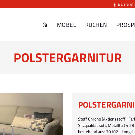
Barrierefr

MÖBEL
KÜCHEN
PROSP
POLSTERGARNITUR
POLSTERGARN
Stoff Chrono (Aktionsstoff), Farb
Sitzqualität soft, Metallfuß 4.2
bestehend aus: 70102 - Longchair