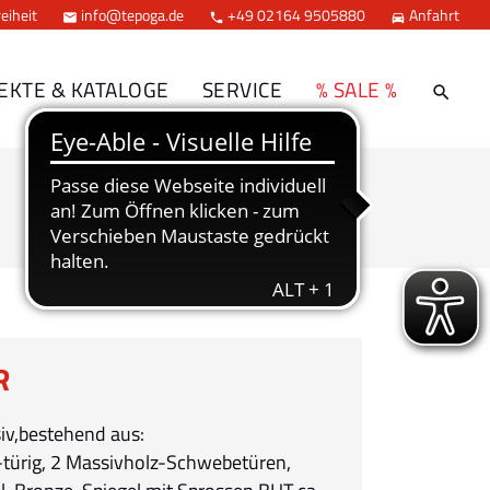
eiheit
info@tepoga.de
+49 02164 9505880
Anfahrt



EKTE & KATALOGE
SERVICE
% SALE %
R
iv,bestehend aus:
türig, 2 Massivholz-Schwebetüren,