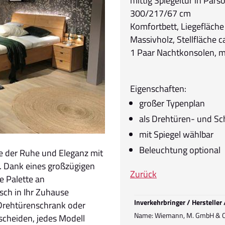
mittig Spiegeltür in Par
300/217/67 cm
Komfortbett, Liegefläche
Massivholz, Stellfläche 
1 Paar Nachtkonsolen, m
Eigenschaften:
großer Typenplan
als Drehtüren- und S
mit Spiegel wählbar
Beleuchtung optional
se der Ruhe und Eleganz mit
n. Dank eines großzügigen
Zurück
te Palette an
sch in Ihr Zuhause
Inverkehrbringer / Hersteller
n Drehtürenschrank oder
Name: Wiemann, M. GmbH & Co
cheiden, jedes Modell