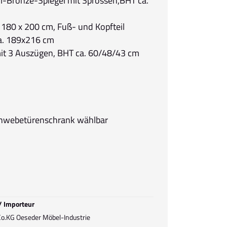
sol-Bronze-Spiegel mit Sprossen,BHT ca.
 180 x 200 cm, Fuß- und Kopfteil
ca. 189x216 cm
it 3 Auszügen, BHT ca. 60/48/43 cm
chwebetürenschrank wählbar
 / Importeur
.KG Oeseder Möbel-Industrie