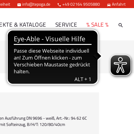
eiheit
info@tepoga.de
+49 02164 9505880
Anfahrt



EKTE & KATALOGE
SERVICE
% SALE %
 Ausführung DN 9696 - weiß, Art.-Nr.: 94 62 6C
 mit Softeinzug, B/H/T: 120/80/40cm