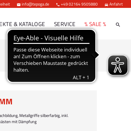
eiheit
info@tepoga.de
+49 02164 9505880
Anfahrt



EKTE & KATALOGE
SERVICE
% SALE %
AMM
bildung, Metallgriffe silberfarbig, inkl.
bkästen mit Dämpfung