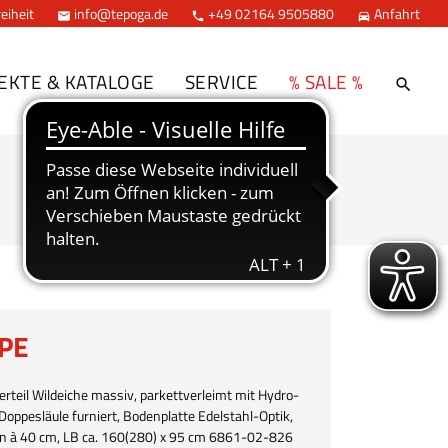
eiheit
info@tepoga.de
+49 02164 9505880
Anfahrt



EKTE & KATALOGE
SERVICE
% SALE %
PE
rteil Wildeiche massiv, parkettverleimt mit Hydro-
Doppesläule furniert, Bodenplatte Edelstahl-Optik,
ten à 40 cm, LB ca. 160(280) x 95 cm 6861-02-826