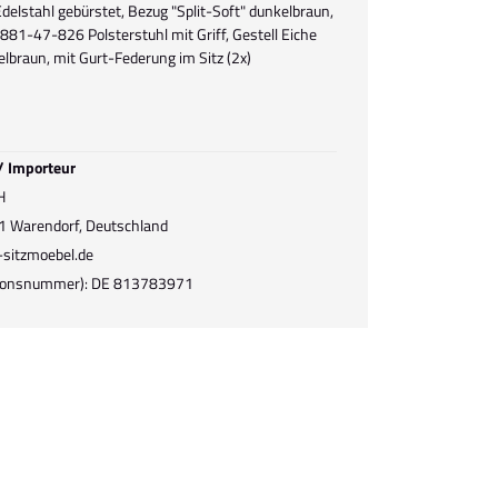
Edelstahl gebürstet, Bezug "Split-Soft" dunkelbraun,
6881-47-826 Polsterstuhl mit Griff, Gestell Eiche
elbraun, mit Gurt-Federung im Sitz (2x)
 / Importeur
H
1 Warendorf, Deutschland
-sitzmoebel.de
ationsnummer): DE 813783971