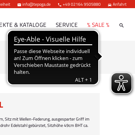
eiheit
info@tepoga.de
+49 02164 9505880
Anfahrt



EKTE & KATALOGE
SERVICE
% SALE %
L
, Sitz mit Wellen-Federung, ausgesparter Griff im
ndrohr Edelstahl gebürstet, Sitzhöhe 49cm BHT ca.