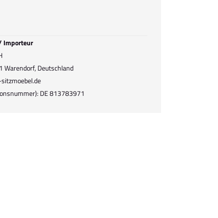
 / Importeur
H
1 Warendorf, Deutschland
-sitzmoebel.de
ationsnummer): DE 813783971