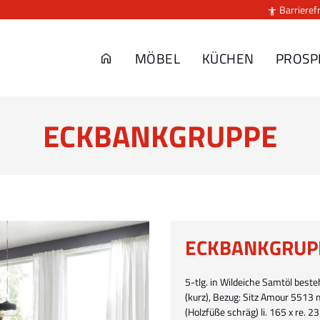
Barrierefr

MÖBEL
KÜCHEN
PROSP
ECKBANKGRUPPE
ECKBANKGRUP
5-tlg. in Wildeiche Samtöl beste
(kurz), Bezug: Sitz Amour 5513
(Holzfüße schräg) li. 165 x re. 