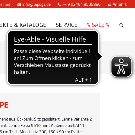
eiheit
info@tepoga.de
+49 02164 9505880
Anfahrt



EKTE & KATALOGE
SERVICE
% SALE %
PE
hend aus: Eckbank, Sitz gepolstert, Lehne Variante 2
 mint, Lehne Forza 5510 mint Außenseite: CAT11
235 cm Tisch Mod. Lucia 300, 160 x 90 cm Platte