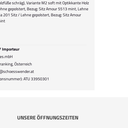
olzfüße schräg), Variante M2 soft mit Optikkante Holz
Lehne gepolstert, Bezug: Sitz Amour 5513 mint, Lehne
a 201 Sitz / Lehne gepolstert, Bezug: Sitz Amour
int
 / Importeur
Ges.mbH
ranking, Österreich
el@schoesswender.at
ationsnummer): ATU 33950301
UNSERE ÖFFNUNGSZEITEN