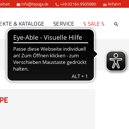
eiheit
info@tepoga.de
+49 02164 9505880
Anfahrt



EKTE & KATALOGE
SERVICE
% SALE %
PE