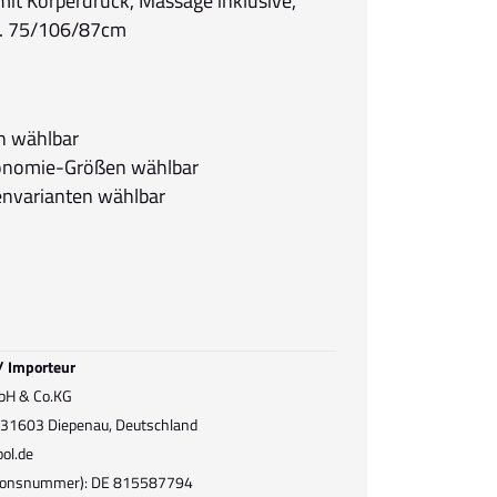
 mit Körperdruck, Massage inklusive,
a. 75/106/87cm
en wählbar
gonomie-Größen wählbar
envarianten wählbar
 / Importeur
bH & Co.KG
, 31603 Diepenau, Deutschland
ol.de
ationsnummer): DE 815587794