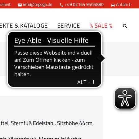
eiheit
info@tepoga.de
+49 02164 9505880
Anfahrt



EKTE & KATALOGE
SERVICE
% SALE %
mittel, Sternfuß Edelstahl, Sitzhöhe 44cm,