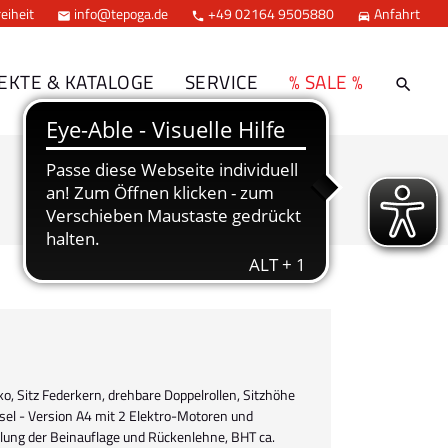
eiheit
info@tepoga.de
+49 02164 9505880
Anfahrt



EKTE & KATALOGE
SERVICE
% SALE %
ko, Sitz Federkern, drehbare Doppelrollen, Sitzhöhe
sel - Version A4 mit 2 Elektro-Motoren und
ellung der Beinauflage und Rückenlehne, BHT ca.