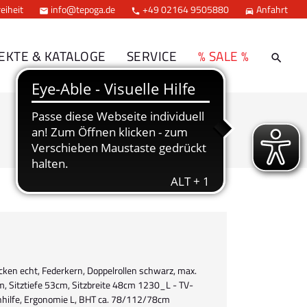
eiheit
info@tepoga.de
+49 02164 9505880
Anfahrt



EKTE & KATALOGE
SERVICE
% SALE %
cken echt, Federkern, Doppelrollen schwarz, max.
, Sitztiefe 53cm, Sitzbreite 48cm 1230_L - TV-
hhilfe, Ergonomie L, BHT ca. 78/112/78cm