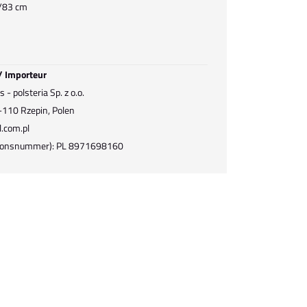
/83 cm
 / Importeur
- polsteria Sp. z o.o.
9-110 Rzepin, Polen
.com.pl
ationsnummer): PL 8971698160