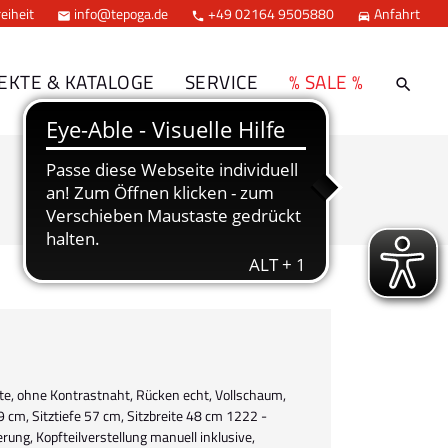
eiheit
info@tepoga.de
+49 02164 9505880
Anfahrt



EKTE & KATALOGE
SERVICE
% SALE %
ite, ohne Kontrastnaht, Rücken echt, Vollschaum,
9 cm, Sitztiefe 57 cm, Sitzbreite 48 cm 1222 -
ung, Kopfteilverstellung manuell inklusive,