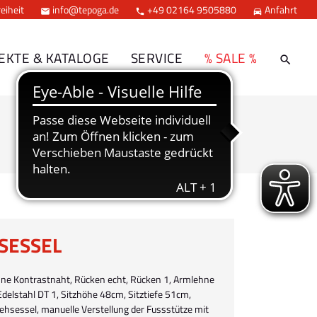
eiheit
info@tepoga.de
+49 02164 9505880
Anfahrt



EKTE & KATALOGE
SERVICE
% SALE %
SESSEL
ohne Kontrastnaht, Rücken echt, Rücken 1, Armlehne
Edelstahl DT 1, Sitzhöhe 48cm, Sitztiefe 51cm,
ehsessel, manuelle Verstellung der Fussstütze mit