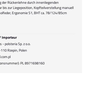
ng der Rückenlehne durch innenliegenden
r bis zur Liegeposition, Kopfteilverstellung manuell
holfeder, Ergonomie S1, BHT ca. 78/124/85cm
 / Importeur
- polsteria Sp. z o.o.
9-110 Rzepin, Polen
.com.pl
ationsnummer): PL 8971698160