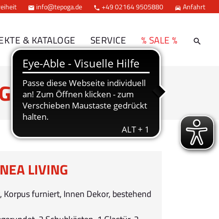
eiheit
info@tepoga.de
+49 02164 9505880
Anfahrt



EKTE & KATALOGE
SERVICE
% SALE %
G
EA LIVING
, Korpus furniert, Innen Dekor, bestehend