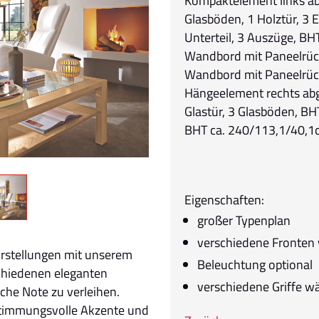
Kompaktelement links ab
Glasböden, 1 Holztür, 3
Unterteil, 3 Auszüge, B
Wandbord mit Paneelrüc
Wandbord mit Paneelrüc
Hängeelement rechts abg
Glastür, 3 Glasböden, B
BHT ca. 240/113,1/40,1
Eigenschaften:
großer Typenplan
verschiedene Fronten
orstellungen mit unserem
Beleuchtung optional
schiedenen eleganten
verschiedene Griffe w
he Note zu verleihen.
 stimmungsvolle Akzente und