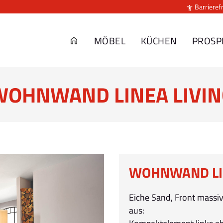
Barrierefr

MÖBEL
KÜCHEN
PROSP
WOHNWAND LINEA LIVIN
WOHNWAND LIN
Eiche Sand, Front massiv
aus: