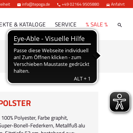
eiheit
info@tepoga.de
+49 02164 9505880
Anfahrt



EKTE & KATALOGE
SERVICE
% SALE %
POLSTER
 100% Polyester, Farbe graphit,
 Super-Bonell-Federkern, Metallfuß alu