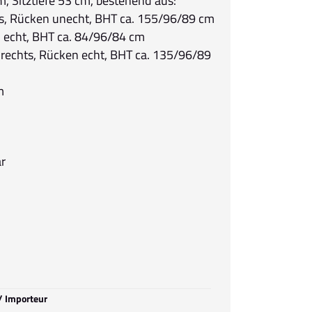
m, Sitztiefe 53 cm, bestehend aus:
nks, Rücken unecht, BHT ca. 155/96/89 cm
n echt, BHT ca. 84/96/84 cm
r rechts, Rücken echt, BHT ca. 135/96/89
m
ar
 / Importeur