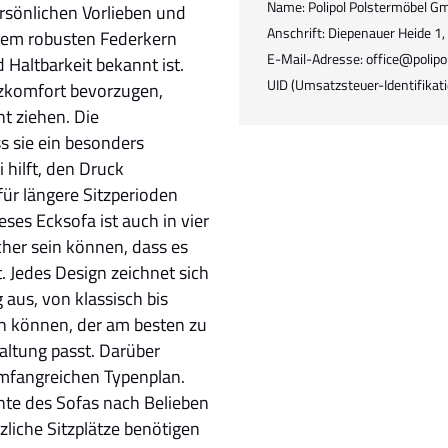
Name: Polipol Polstermöbel G
ersönlichen Vorlieben und
Anschrift: Diepenauer Heide 1
nem robusten Federkern
E-Mail-Adresse: office@polipo
d Haltbarkeit bekannt ist.
UID (Umsatzsteuer-Identifik
tzkomfort bevorzugen,
t ziehen. Die
s sie ein besonders
 hilft, den Druck
für längere Sitzperioden
ieses Ecksofa ist auch in vier
icher sein können, dass es
. Jedes Design zeichnet sich
 aus, von klassisch bis
n können, der am besten zu
ltung passt. Darüber
umfangreichen Typenplan.
nte des Sofas nach Belieben
liche Sitzplätze benötigen