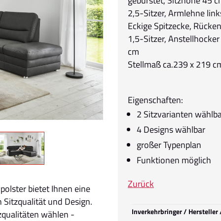
gebürstet, Sitzhöhe 45 c
2,5-Sitzer, Armlehne li
Eckige Spitzecke, Rücke
1,5-Sitzer, Anstellhocke
cm
Stellmaß ca.239 x 219 c
Eigenschaften:
2 Sitzvarianten wählb
4 Designs wählbar
großer Typenplan
Funktionen möglich
Zurück
olster bietet Ihnen eine
 Sitzqualität und Design.
Inverkehrbringer / Hersteller
zqualitäten wählen -