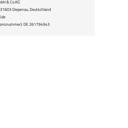
mbH & Co.KG
, 31603 Diepenau, Deutschland
l.de
ationsnummer): DE 261794943