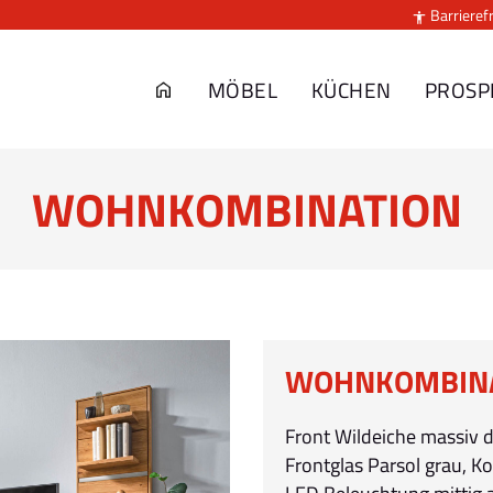
Barrierefr

MÖBEL
KÜCHEN
PROSP
WOHNKOMBINATION
WOHNKOMBIN
Front Wildeiche massiv 
Frontglas Parsol grau, Ko