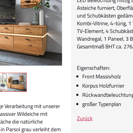
LED Beleuchtung mittig 
Asteiche furniert, Oberflä
und Schubkästen gedämp
Kombi-Vitrine, 4-türig, 
TV-Element, 4 Schubkäs
Wandregal, 1 Paneel, 3 
Gesamtmaß BHT ca. 276
Eigenschaften:
Front Massivholz
Korpus Holzfurnier
Rückwandbeleuchtung
großer Typenplan
ge Verarbeitung mit unserer
ssiver Wildeiche mit
Zurück
äche die natürliche
in Parsol grau verleiht dem