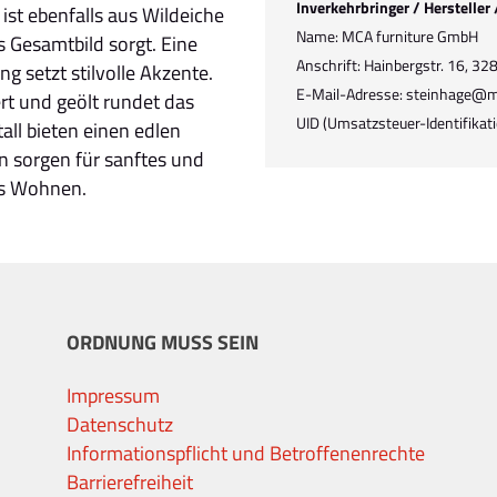
Inverkehrbringer / Hersteller
st ebenfalls aus Wildeiche
Name: MCA furniture GmbH
s Gesamtbild sorgt. Eine
Anschrift: Hainbergstr. 16, 3
g setzt stilvolle Akzente.
E-Mail-Adresse: steinhage@m
rt und geölt rundet das
UID (Umsatzsteuer-Identifik
all bieten einen edlen
 sorgen für sanftes und
les Wohnen.
ORDNUNG MUSS SEIN
Impressum
Datenschutz
Informationspflicht und Betroffenenrechte
Barrierefreiheit