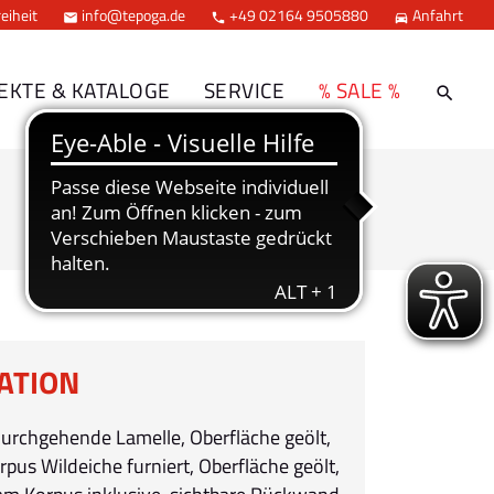
eiheit
info@tepoga.de
+49 02164 9505880
Anfahrt



EKTE & KATALOGE
SERVICE
% SALE %
ATION
durchgehende Lamelle, Oberfläche geölt,
rpus Wildeiche furniert, Oberfläche geölt,