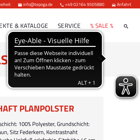
eiheit
info@tepoga.de
+49 02164 9505880
Anfahrt



EKTE & KATALOGE
SERVICE
% SALE %
STER
AFT PLANPOLSTER
schicht: 100% Polyester, Grundschicht:
aun, Sitz Federkern, Kontrastnaht