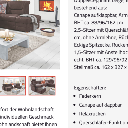
Doppelsteppnaht beige, B
bestehend aus:
Canape aufklappbar, Arml
BHT ca. 88/96/162 cm
2,5-Sitzer mit Querschlä
cm, ohne Armlehne, Rüc
Eckige Spitzecke, Rücke
1,5-Sitzer mit Anstellho
echt, BHT ca. 129/96/92
Stellmaß ca. 162 x 327 
Eigenschaften:
Federkern
Canape aufklappbar
mfort der Wohnlandschaft
Relaxrücken
 individuellen Geschmack
Querschläfer-Funktio
ohnlandschaft bietet Ihnen