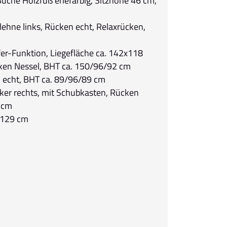
uche Holzfuß erlefarbig, Sitzhöhe 46 cm,
ehne links, Rücken echt, Relaxrücken,
fer-Funktion, Liegefläche ca. 142x118
ken Nessel, BHT ca. 150/96/92 cm
n echt, BHT ca. 89/96/89 cm
cker rechts, mit Schubkasten, Rücken
 cm
x 129 cm
n