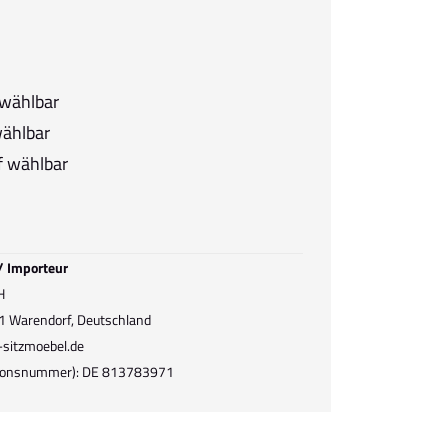
 wählbar
wählbar
f wählbar
 / Importeur
H
1 Warendorf, Deutschland
-sitzmoebel.de
ationsnummer): DE 813783971