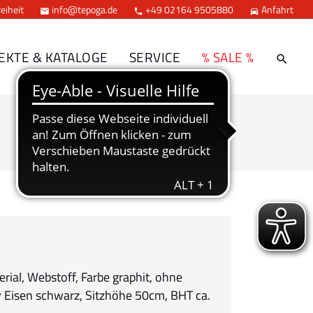
eiheit
info@tepoga.de
+49 02164 9505880
Anfahrt



EKTE & KATALOGE
SERVICE
% SALE %
ial, Webstoff, Farbe graphit, ohne
v Eisen schwarz, Sitzhöhe 50cm, BHT ca.