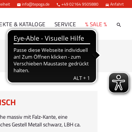
eiheit
info@tepoga.de
+49 02164 9505880
Anfahrt



EKTE & KATALOGE
SERVICE
% SALE %
ISCH
che massiv mit Falz-Kante, eine
sches Gestell Metall schwarz, LBH ca.