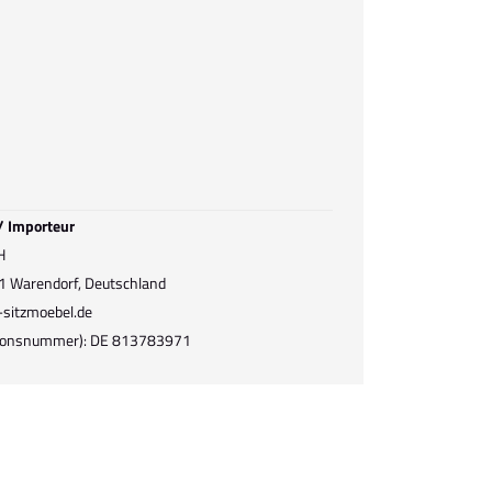
 / Importeur
H
1 Warendorf, Deutschland
-sitzmoebel.de
ationsnummer): DE 813783971