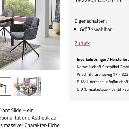
180(280)/100/76 cm
Eigenschaften:
Größe wählbar
Zurück
Inverkehrbringer / Hersteller
Name: Niehoff Sitzmöbel Gmb
Anschrift: Groneweg 17, 4823
E-Mail-Adresse: info@niehoff
UID (Umsatzsteuer-Identifik
ront Slide – ein
ionalität und Ästhetik auf
us massiver Charakter-Eiche